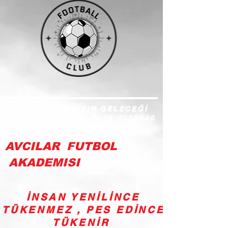
ÇOCUKLARINIZIN GELECEĞİ
SİZİN ELİNİZDE -
0535 0239940
&
0538 3370424
AVCILAR FUTBOL
AKADEMISI
İNSAN YENİLİNCE
TÜKENMEZ , PES EDİNCE
TÜKENİR