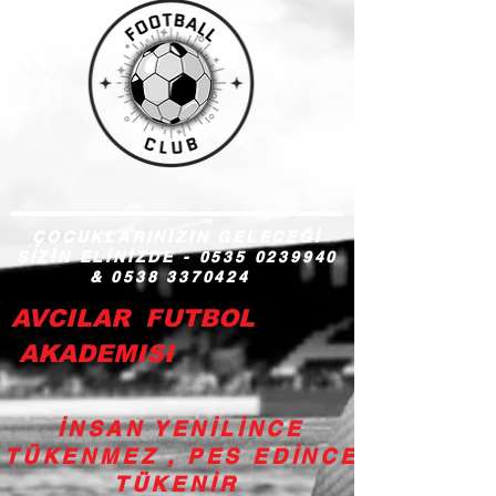
ÇOCUKLARINIZIN GELECEĞİ
SİZİN ELİNİZDE -
0535 0239940
&
0538 3370424
AVCILAR FUTBOL
AKADEMISI
İNSAN YENİLİNCE
TÜKENMEZ , PES EDİNCE
TÜKENİR