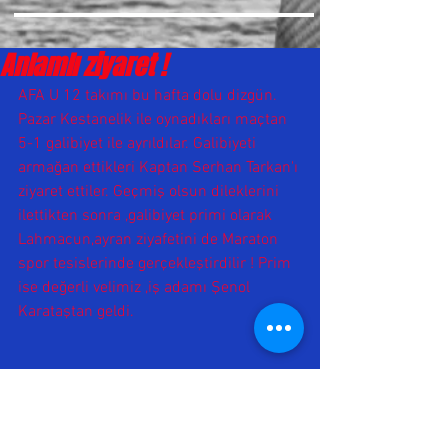
Anlamlı ziyaret !
AFA U 12 takımı bu hafta dolu dizgün. 
Pazar Kestanelik ile oynadıkları maçtan 
5-1 galibiyet ile ayrıldılar. Galibiyeti 
armağan ettikleri Kaptan Serhan Tarkan'ı 
ziyaret ettiler. Geçmiş olsun dileklerini 
ilettikten sonra ,galibiyet primi olarak 
Lahmacun,ayran ziyafetini de Maraton 
spor tesislerinde gerçekleştirdilir ! Prim 
ise değerli velimiz ,iş adamı Şenol 
Karataştan geldi. 