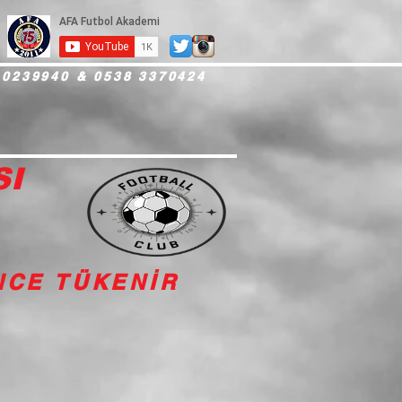
 0239940 & 0538 3370424
SI
İNCE TÜKENİR