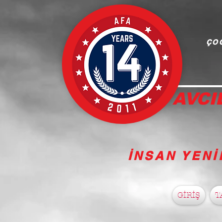
ÇOC
AVCI
İNSAN YENİ
GİRİŞ
T