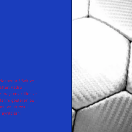
Haznedar ! Sok ve 
aftar. Kadro 
e maçı çevirdiler ve 
larını gosteren bu 
nu ve bireysel 
ayrıldılar ! 