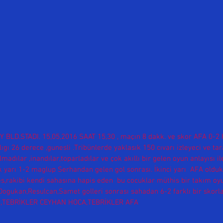
BLD.STADI. 15,05,2016 SAAT 15,30 , maçın 8 dakk. ve skor AFA 0-2 
ıgı 26 derece ,gunesli .Tribünlerde yaklasık 150 cıvarı izleyeci ve tar
lmadılar ,inandılar,toparladılar ve çok akıllı bir gelen oyun anlayısı il
lk yarı 1-2 maglup Serhandan gelen gol sonrası. İkinci yarı  AFA olduk
s,rakibi kendi sahasına hapis eden  bu cocuklar müthis bir takım oyu
,Dogukan,Resulcan,Samet golleri sonrası sahadan 6-2 farklı bir skorla 
,TEBRİKLER CEYHAN HOCA,TEBRİKLER AFA 