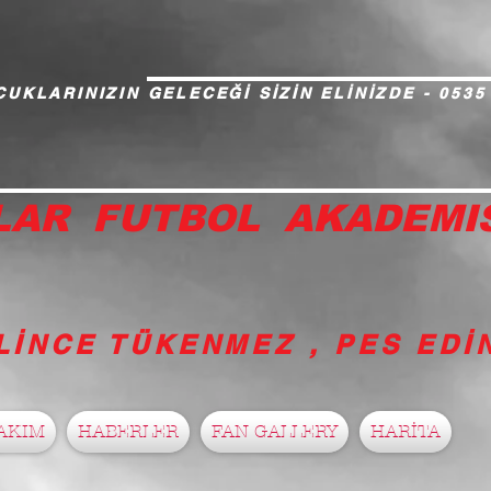
UKLARINIZIN GELECEĞİ SİZİN ELİNİZDE - 0535
LAR FUTBOL AKADEMI
LİNCE TÜKENMEZ , PES ED
AKIM
HABERLER
FAN GALLERY
HARİTA