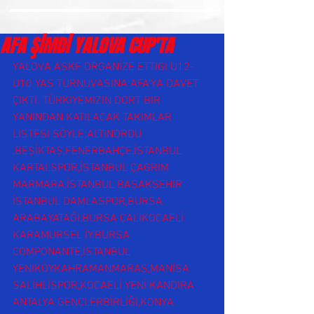
AFA ŞİMDİ YALOVA CUP'TA
YALOVA ASKF ORGANİZE ETTIGI U12-
U10 YAS TURNUVASINA AFA'YA DAVET 
ÇIKTI. TÜRKIYEMIZIN DORT BIR 
YANINDAN KATILACAK TAKIMLAR 
LISTESI SÖYLE;ALTINORDU 
,BEŞİKTAŞ,FENERBAHÇE,İSTANBUL 
KARTALSPOR,İSTANBUL ÇAGRIM 
MARMARA,İSTANBUL BAŞAKŞEHİR 
İSTANBUL DAMLASPOR,BURSA 
ARABAYATAĞI,BURSA ÇALIKOCAELİ 
KARAMURSEL İY.BURSA 
COMPONANTE,İSTANBUL 
YENIKÖYKAHRAMANMARAŞ,MANİSA 
SALİHLİSPOR,KOCAELİ YENİ KANDIRA 
ANTALYA GENÇLERBİRLİĞİ,KONYA 