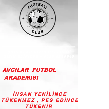
ÇOCUKLARINIZIN GELECEĞİ
SİZİN ELİNİZDE -
0535 0239940
&
0538 3370424
AVCILAR FUTBOL
AKADEMISI
İNSAN YENİLİNCE
TÜKENMEZ , PES EDİNCE
TÜKENİR