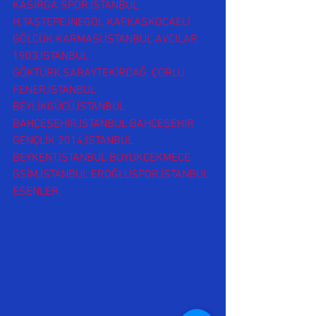
KASIRGA SPOR,İSTANBUL 
H.TAŞTEPE,İNEGÖL KAFKASKOCAELİ 
GÖLCÜK KARMASI,İSTANBUL AVCILAR 
1903,İSTANBUL 
GÖKTÜRK,SARAYTEKİRDAĞ, ÇORLU 
FENER,İSTANBUL 
BEYLİKGÜCÜ,İSTANBUL 
BAHÇEŞEHİR,İSTANBUL BAHÇEŞEHİR 
GENÇLİK 2014,İSTANBUL 
BEYKENT,İSTANBUL BÜYÜKÇEKMECE 
GSİM,İSTANBUL EROĞLUSPOR,İSTANBUL 
ESENLER,