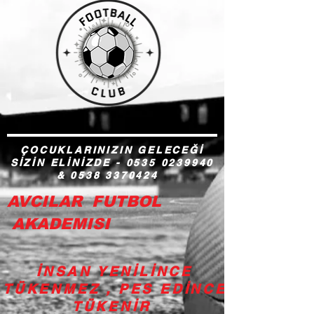
ÇOCUKLARINIZIN GELECEĞİ
SİZİN ELİNİZDE -
0535 0239940
&
0538 3370424
AVCILAR FUTBOL
AKADEMISI
İNSAN YENİLİNCE
TÜKENMEZ , PES EDİNCE
TÜKENİR