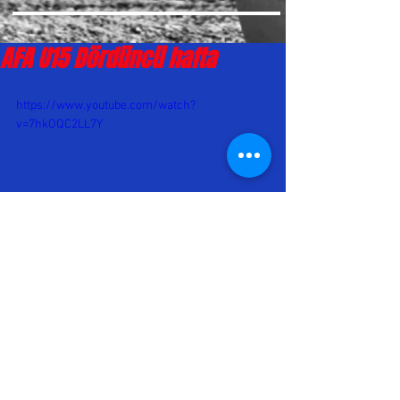
AFA U15 Dördüncü hafta
https://www.youtube.com/watch?
v=7hkOQC2LL7Y