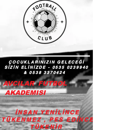
ÇOCUKLARINIZIN GELECEĞİ
SİZİN ELİNİZDE -
0535 0239940
&
0538 3370424
AVCILAR FUTBOL
AKADEMISI
İNSAN YENİLİNCE
TÜKENMEZ , PES EDİNCE
TÜKENİR