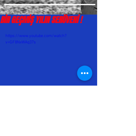
BİR GEÇMİŞ YILIN SERÜVENİ !
https://www.youtube.com/watch?
v=GF8NxWAq37s