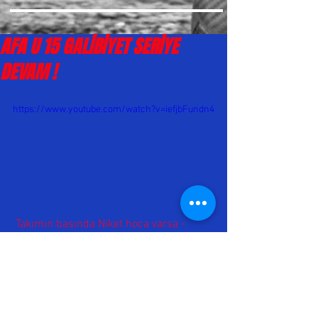
AFA U 15 GALİBİYET SERİYE
DEVAM !
https://www.youtube.com/watch?v=iefjbFundn4
 Takımın basında Niket hoca varsa - 
Sorun yok. Geçen hafta 14-0 farklı bir 
skor ile haftayı kapatan AFA U15, bu 
haftayı da galibiyetle kapadı. Kağıthane 
spor 0-4 AFA . Tabi bir Niket hoca farkı 
.Tesekkürler ve Basarılar hocam !  