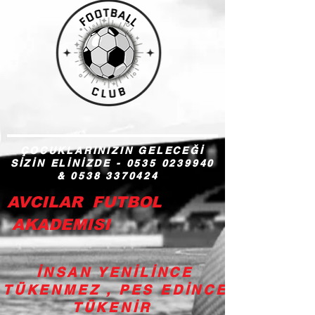
ÇOCUKLARINIZIN GELECEĞİ
SİZİN ELİNİZDE -
0535 0239940
&
0538 3370424
AVCILAR FUTBOL
AKADEMISI
İNSAN YENİLİNCE
TÜKENMEZ , PES EDİNCE
TÜKENİR