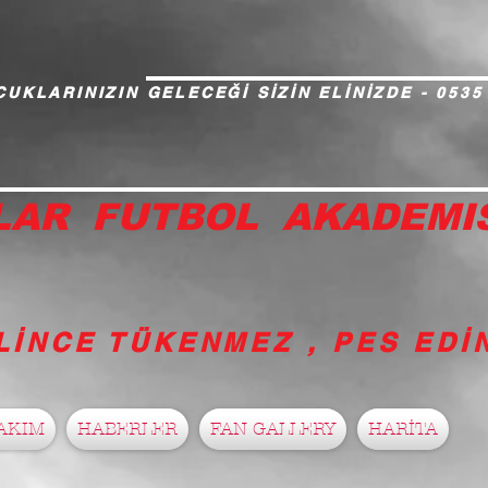
UKLARINIZIN GELECEĞİ SİZİN ELİNİZDE - 0535
LAR FUTBOL AKADEMI
LİNCE TÜKENMEZ , PES ED
AKIM
HABERLER
FAN GALLERY
HARİTA