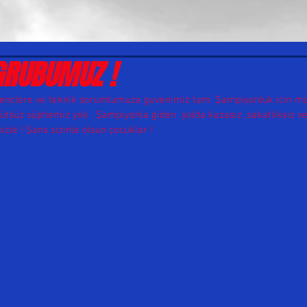
GRUBUMUZ !
. Genclere ve teknik sorumlumuza guvenimiz tam. Şampiyonluk icin m
tsüz süphemiz yok . Şampiyonla giden  yolda kazasız ,sakatlıksız ve b
izle ! Şans sizinle olsun çocuklar !