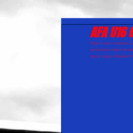
AFA U16 
Hayırlı olur insallah
vereceklerinden teredü
sezon olsun dileklerim