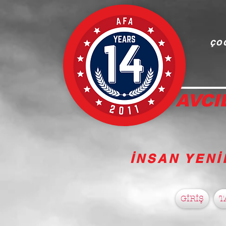
ÇOC
AVCI
İNSAN YENİ
GİRİŞ
T