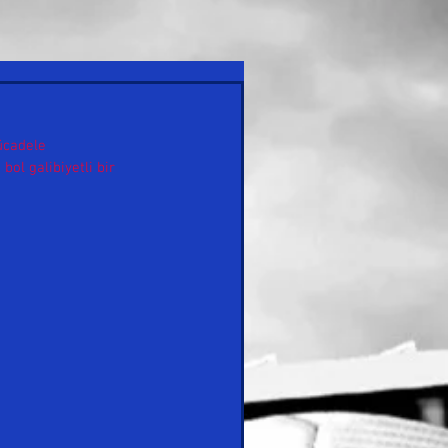
ücadele 
ol galibiyetli bir 