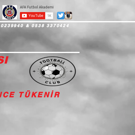
 0239940 & 0538 3370424
SI
İNCE TÜKENİR