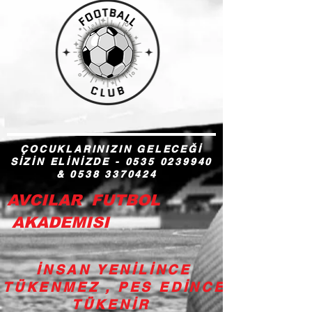
ÇOCUKLARINIZIN GELECEĞİ
SİZİN ELİNİZDE -
0535 0239940
&
0538 3370424
AVCILAR FUTBOL
AKADEMISI
İNSAN YENİLİNCE
TÜKENMEZ , PES EDİNCE
TÜKENİR