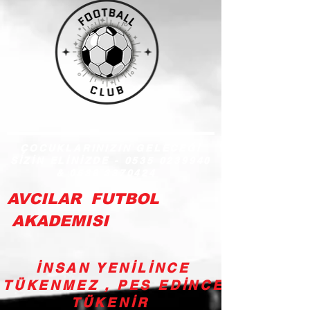
ÇOCUKLARINIZIN GELECEĞİ
SİZİN ELİNİZDE -
0535 0239940
&
0538 3370424
AVCILAR FUTBOL
AKADEMISI
İNSAN YENİLİNCE
TÜKENMEZ , PES EDİNCE
TÜKENİR