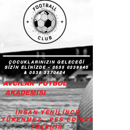
ÇOCUKLARINIZIN GELECEĞİ
SİZİN ELİNİZDE -
0535 0239940
&
0538 3370424
AVCILAR FUTBOL
AKADEMISI
İNSAN YENİLİNCE
TÜKENMEZ , PES EDİNCE
TÜKENİR