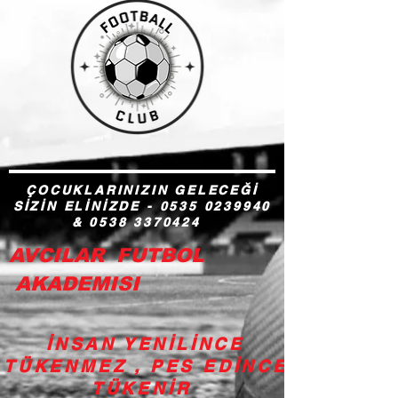
ÇOCUKLARINIZIN GELECEĞİ
SİZİN ELİNİZDE -
0535 0239940
&
0538 3370424
AVCILAR FUTBOL
AKADEMISI
İNSAN YENİLİNCE
TÜKENMEZ , PES EDİNCE
TÜKENİR