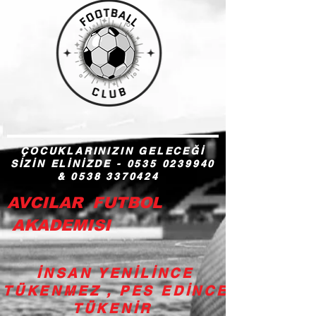
ÇOCUKLARINIZIN GELECEĞİ
SİZİN ELİNİZDE -
0535 0239940
&
0538 3370424
AVCILAR FUTBOL
AKADEMISI
İNSAN YENİLİNCE
TÜKENMEZ , PES EDİNCE
TÜKENİR