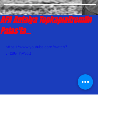
AFA Antalya Topkapı&Kremlin
Palas'ta...
https://www.youtube.com/watch?
v=t2IG_YjAVqQ
Hitsporder'in organize ettigi Futbol 
turnuvasına AFA'ya davet geldi. 
2007&2006 takımlarımızla turnuvaya 
katılım saglayacaz. Teknik ekibe ve 
sporcularımıza başarılar diliyoruz ! 