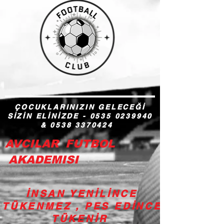
ÇOCUKLARINIZIN GELECEĞİ
SİZİN ELİNİZDE -
0535 0239940
&
0538 3370424
AVCILAR FUTBOL
AKADEMISI
İNSAN YENİLİNCE
TÜKENMEZ , PES EDİNCE
TÜKENİR