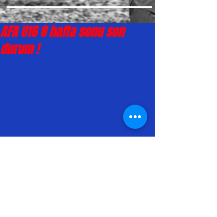
AFA U16 8 hafta sonu son
durum !