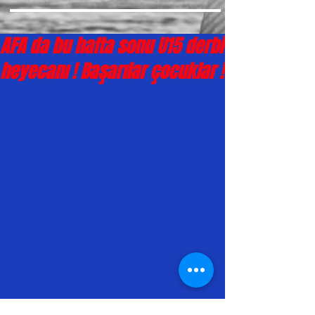
AFA da bu hafta sonu U15 derbi
heyecanı ! Başarılar çocuklar !