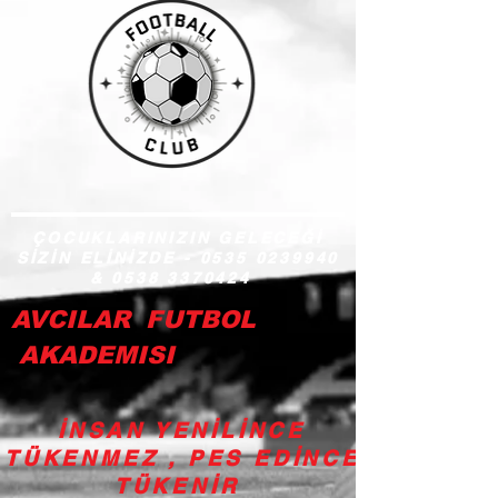
ÇOCUKLARINIZIN GELECEĞİ
SİZİN ELİNİZDE -
0535 0239940
&
0538 3370424
AVCILAR FUTBOL
AKADEMISI
İNSAN YENİLİNCE
TÜKENMEZ , PES EDİNCE
TÜKENİR