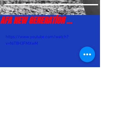
AFA NEW GENERATİON ...
https://www.youtube.com/watch?
v=NiT8H3FMXwM