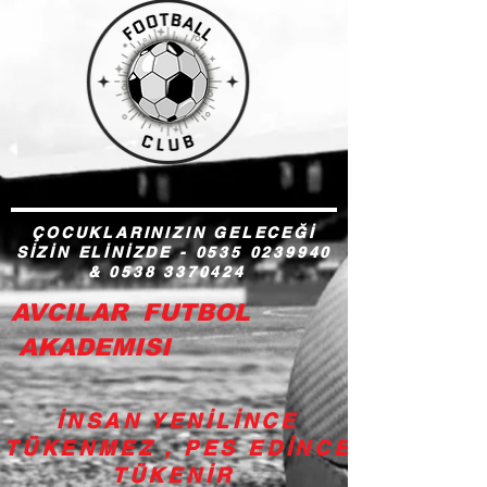
ÇOCUKLARINIZIN GELECEĞİ
SİZİN ELİNİZDE -
0535 0239940
&
0538 3370424
AVCILAR FUTBOL
AKADEMISI
İNSAN YENİLİNCE
TÜKENMEZ , PES EDİNCE
TÜKENİR