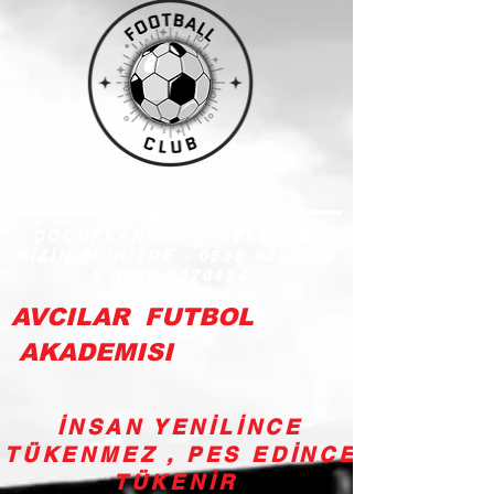
ÇOCUKLARINIZIN GELECEĞİ
SİZİN ELİNİZDE -
0535 0239940
&
0538 3370424
AVCILAR FUTBOL
AKADEMISI
İNSAN YENİLİNCE
TÜKENMEZ , PES EDİNCE
TÜKENİR