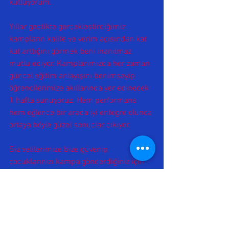
kutluyorum. 
Yıllar geçtikte gerçekleştirdiğimiz 
kampların kalite ve verim açısından kat 
kat arttığını görmek beni inanılmaz 
mutlu ediyor. Kamplarımızda her zaman 
güncel eğitim anlayışını benimseyip 
öğrencilerimize akıllarında yer edinecek 
1 hafta sunuyoruz. Hem performans 
hem eğlence bir arada iyi entegre olunca 
ortaya böyle güzel sonuçlar çıkıyor.
Siz velilerimize bize güvenip 
çocuklarınızı kampa gönderdiğiniz için 
çok teşekkür ediyorum. Nice nice 
akıllarda iz bırakacak kamplar 
diliyorum...
                       CEYHAN ÇELİK