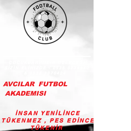
ÇOCUKLARINIZIN GELECEĞİ
SİZİN ELİNİZDE -
0535 0239940
&
0538 3370424
AVCILAR FUTBOL
AKADEMISI
İNSAN YENİLİNCE
TÜKENMEZ , PES EDİNCE
TÜKENİR