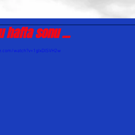
 hafta sonu ...
be.com/watch?v=1gIxDlSVH2w