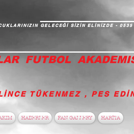
UKLARINIZIN GELECEĞİ SİZİN ELİNİZDE - 0535
LAR FUTBOL AKADEMI
LİNCE TÜKENMEZ , PES ED
AKIM
HABERLER
FAN GALLERY
HARİTA