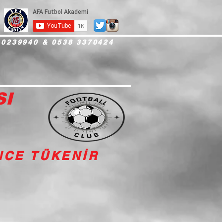
 0239940 & 0538 3370424
SI
İNCE TÜKENİR