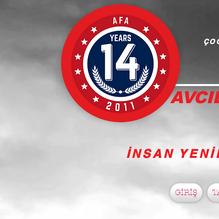
ÇOC
AVCI
İNSAN YENİ
GİRİŞ
T