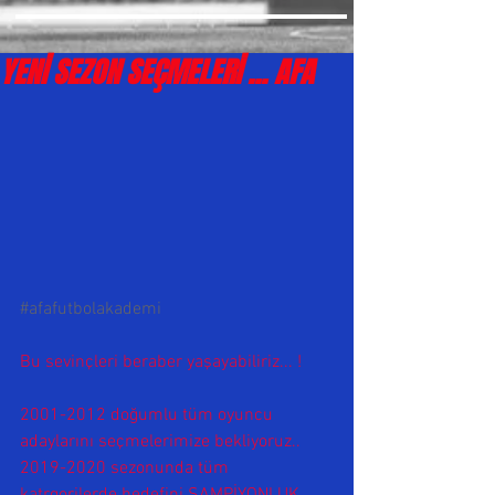
YENİ SEZON SEÇMELERİ ... AFA
#afafutbolakademi
Bu sevinçleri beraber yaşayabiliriz... ! 
2001-2012 doğumlu tüm oyuncu 
adaylarını seçmelerimize bekliyoruz..
2019-2020 sezonunda tüm 
katrgorilerde hedefini ŞAMPİYONLUK 