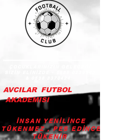
ÇOCUKLARINIZIN GELECEĞİ
SİZİN ELİNİZDE -
0535 0239940
&
0538 3370424
AVCILAR FUTBOL
AKADEMISI
İNSAN YENİLİNCE
TÜKENMEZ , PES EDİNCE
TÜKENİR