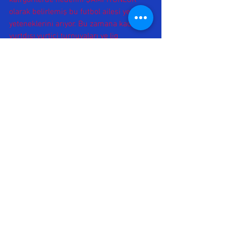
olarak belirlemiş bu futbol ailesi yeni 
yeteneklerini arıyor. Bu zamana kadar 
yurtdışı,yurtiçi turnuvaları ve lig 
müsabakaları olmak üzere birçok 
başarıya imza atan öğrencilerimize 
yenilerini eklemek istiyoruz.. Haydi gelin 
beraber sevinelim.. 31 Temmuz 
(Çarşamba) - 2 Ağustos (cuma) günleri 
yapılacak seçmelerimizin saatleri ve 
kayıtları hakkında DM ve 05350239940- 
05383370424 .. SEÇMELERİMİZ 
ÜCRETSİZDİR ...