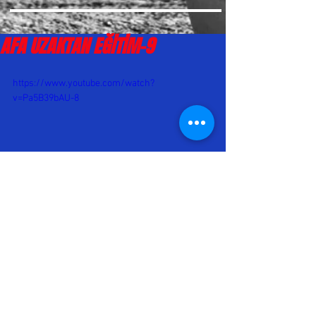
AFA UZAKTAN EĞİTİM-9
https://www.youtube.com/watch?
v=Pa5B39bAU-8