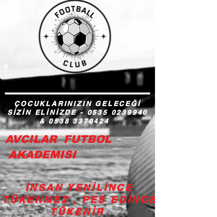
ÇOCUKLARINIZIN GELECEĞİ
SİZİN ELİNİZDE -
0535 0239940
&
0538 3370424
AVCILAR FUTBOL
AKADEMISI
İNSAN YENİLİNCE
TÜKENMEZ , PES EDİNCE
TÜKENİR