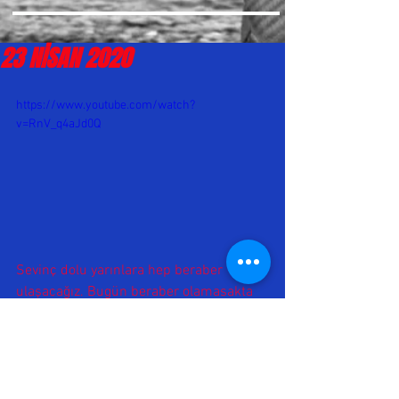
23 NİSAN 2020
https://www.youtube.com/watch?
v=RnV_q4aJd0Q
Sevinç dolu yarınlara hep beraber 
ulaşacağız. Bugün beraber olamasakta 
kalplerimiz hep beraber atıyor. 
Coşkulu bir şekilde geçecek nice 
bayramlarda beraber olmak dileyiğle 23 
Nisan Ulusal Egemenlik ve Çocuk 