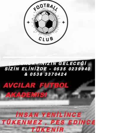
ÇOCUKLARINIZIN GELECEĞİ
SİZİN ELİNİZDE -
0535 0239940
&
0538 3370424
AVCILAR FUTBOL
AKADEMISI
İNSAN YENİLİNCE
TÜKENMEZ , PES EDİNCE
TÜKENİR