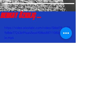
BERKAY ÖZKILIÇ …
https://video.wixstatic.com/video/5bbd19_4a02
9d8de77243b99aa45ea4908b6887/1080p/mp4/fi
le.mp4