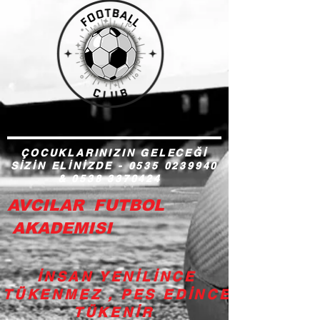
ÇOCUKLARINIZIN GELECEĞİ
SİZİN ELİNİZDE -
0535 0239940
&
0538 3370424
AVCILAR FUTBOL
AKADEMISI
İNSAN YENİLİNCE
TÜKENMEZ , PES EDİNCE
TÜKENİR