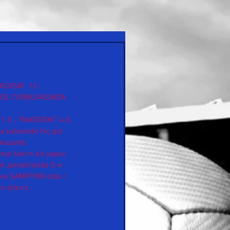
KOVSKİ  12-
BOL TURNUVASINDA 
-0 , “RAKOVSKİ” 4-0, 
 kalesinde hiç gol 
kazandı. 
al takım alt yapısı 
A ,penaltılarda 5-4 
 ve ŞAMPİYON oldu ! 
ı dileriz…