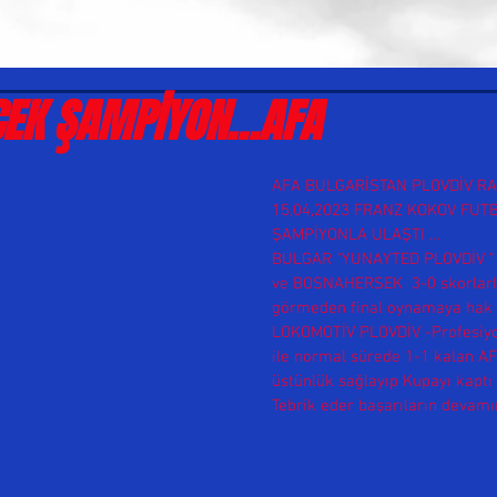
ÇEK ŞAMPİYON…AFA
AFA BULGARİSTAN PLOVDİV RA
15,04,2023 FRANZ KOKOV FUT
ŞAMPİYONLA ULAŞTI …
BULGAR “YUNAYTED PLOVDİV “ 1
ve BOSNAHERSEK  3-0 skorlarla
görmeden final oynamaya hak 
LOKOMOTİV PLOVDİV -Profesiyon
ile normal sürede 1-1 kalan AF
üstünlük sağlayıp Kupayı kaptı
Tebrik eder başarıların devamın