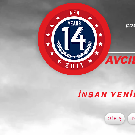
ÇOC
AVCI
İNSAN YENİ
GİRİŞ
T