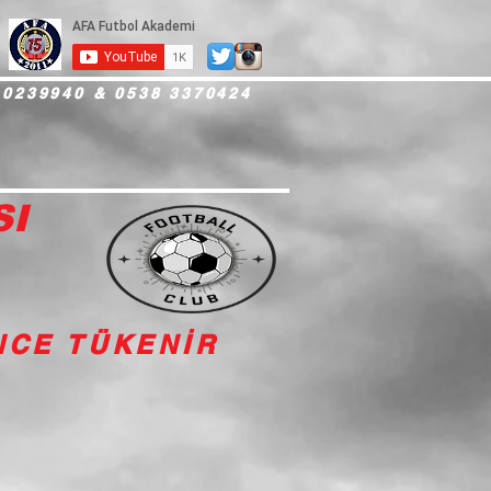
 0239940 & 0538 3370424
SI
İNCE TÜKENİR