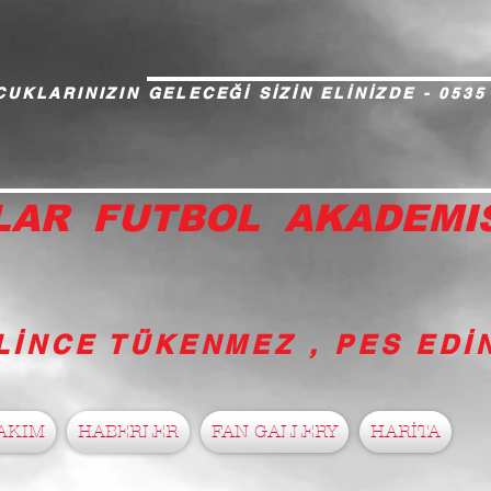
UKLARINIZIN GELECEĞİ SİZİN ELİNİZDE - 0535
LAR FUTBOL AKADEMI
LİNCE TÜKENMEZ , PES ED
AKIM
HABERLER
FAN GALLERY
HARİTA