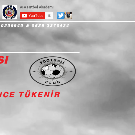
 0239940 & 0538 3370424
SI
İNCE TÜKENİR