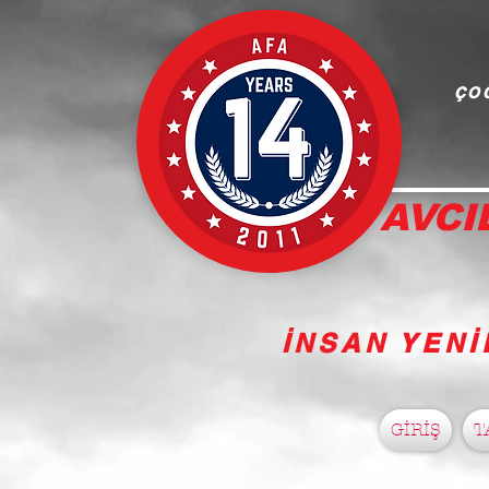
ÇOC
AVCI
İNSAN YENİ
GİRİŞ
T