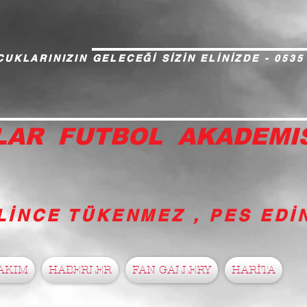
UKLARINIZIN GELECEĞİ SİZİN ELİNİZDE - 0535
LAR FUTBOL AKADEMI
LİNCE TÜKENMEZ , PES ED
AKIM
HABERLER
FAN GALLERY
HARİTA