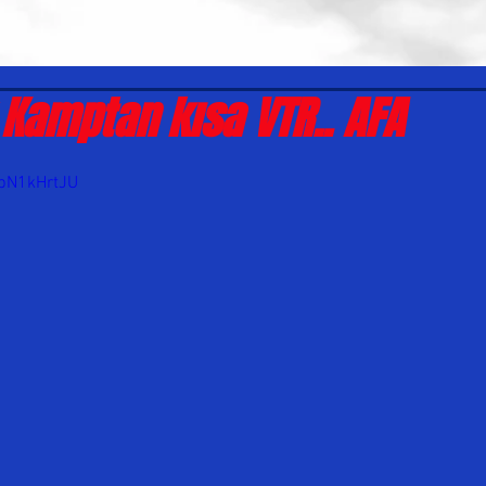
Kamptan kısa VTR.. AFA
MbN1kHrtJU