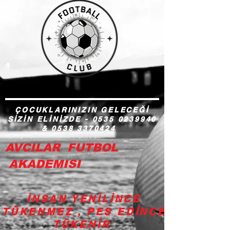
ÇOCUKLARINIZIN GELECEĞİ
SİZİN ELİNİZDE -
0535 0239940
&
0538 3370424
AVCILAR FUTBOL
AKADEMISI
İNSAN YENİLİNCE
TÜKENMEZ , PES EDİNCE
TÜKENİR