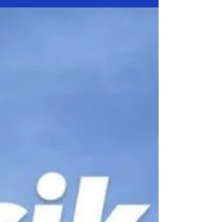
AFA’da BU HAFTA MAÇ
PROGRAMI …