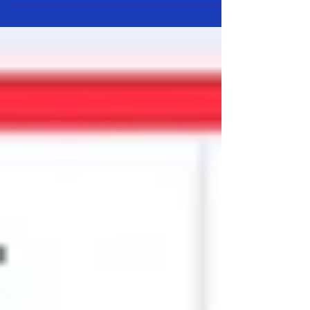
AFA ‘ bu hafta …