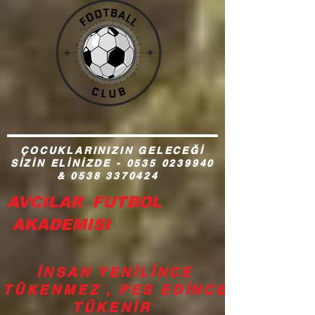
ÇOCUKLARINIZIN GELECEĞİ
SİZİN ELİNİZDE -
0535 0239940
&
0538 3370424
AVCILAR FUTBOL
AKADEMISI
İNSAN YENİLİNCE
TÜKENMEZ , PES EDİNCE
TÜKENİR