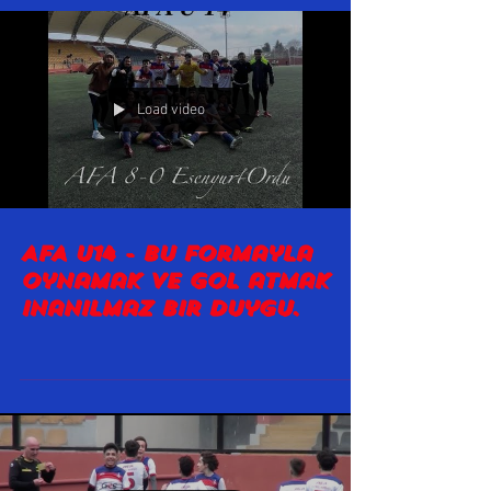
Load video
AFA U14 - Bu formayla
oynamak ve gol atmak
inanılmaz bir duygu.