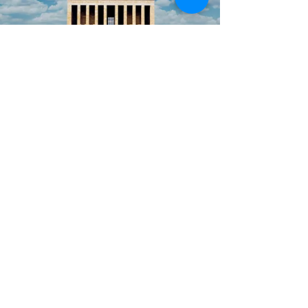
ACABA BUGÜN OLSAYDIN
NELER FARKLI OLURDU ?