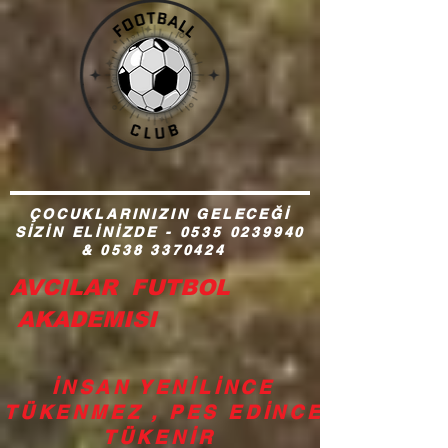
ÇOCUKLARINIZIN GELECEĞİ
SİZİN ELİNİZDE -
0535 0239940
&
0538 3370424
AVCILAR FUTBOL
AKADEMISI
İNSAN YENİLİNCE
TÜKENMEZ , PES EDİNCE
TÜKENİR