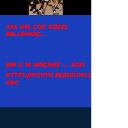
Load video
AFA U14 Çok güzel
Başlangıç...
Bir U 16 maçımız ... 2021
https://youtu.be/DixjWl2q
5qc