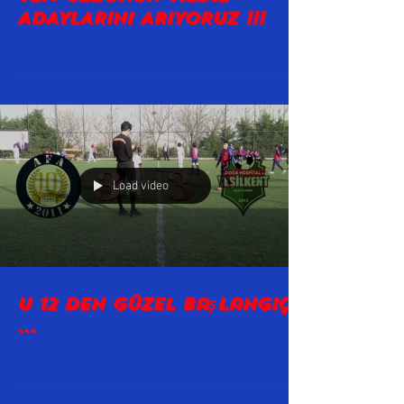
YENİ SEZONUN YILDIZ
ADAYLARINI ARIYORUZ !!!
Load video
U 12 den Güzel başlangıç
...