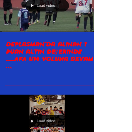
Load video
Deplasman'da alınan 1
puan altın değerinde
....AFA U14 yoluna devam
...